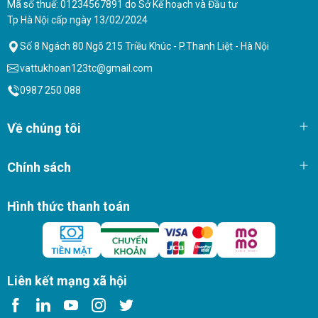
Mã số thuế: 01234567891 do Sở Kế hoạch và Đầu tư
Khai thác mỏ:
Khoan tạo lỗ để nổ mìn khai thác khoáng sản.
Tp Hà Nội cấp ngày 13/02/2024
Xây dựng:
Khoan lỗ để thi công nền móng công trình, lắp đặt cọc.
Số 8 Ngách 80 Ngõ 215 Triều Khúc - P.Thanh Liệt - Hà Nội
Địa chất công trình:
Khoan thăm dò địa chất, khảo sát địa chất công
vattukhoan123tc@gmail.com
trình.
0987 250 088
Thông số kỹ thuật chính
Về chúng tôi
Chính sách
Hình thức thanh toán
Liên kết mạng xã hội