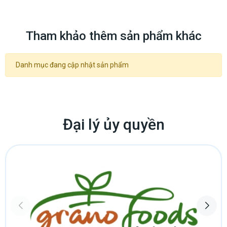
Tổng quan về Búa DTH Wontech DHD3.5 WT3
Tham khảo thêm sản phẩm khác
BR3
Búa DTH (Down The Hole)
là một loại búa khoan khí nén được sử
Danh mục đang cập nhật sản phẩm
dụng rộng rãi trong các ứng dụng khoan đá, khoan giếng và khai
thác mỏ. Búa DTH Wontech DHD3.5 WT3 BR3 nổi bật với:
Chất lượng vượt trội:
Sản xuất bởi Wontech, thương hiệu uy tín
trong lĩnh vực thiết bị khoan.
Đại lý ủy quyền
Hiệu suất cao:
Thiết kế tối ưu cho phép truyền tải năng lượng hiệu
quả, tăng tốc độ khoan và giảm thiểu tiêu hao năng lượng.
Độ bền bỉ:
Sử dụng vật liệu chất lượng cao, chịu được điều kiện làm
việc khắc nghiệt, kéo dài tuổi thọ sản phẩm.
Kích thước lý tưởng:
Với đường kính 3 inch, phù hợp cho nhiều ứng
dụng khoan khác nhau.
Ưu điểm nổi bật của Búa DTH Wontech DHD3.5
WT3 BR3