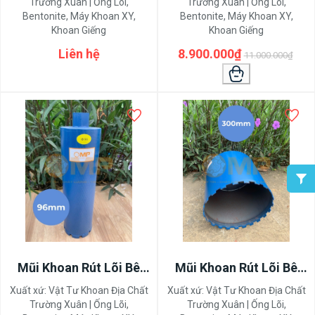
Trường Xuân | Ống Lõi,
Trường Xuân | Ống Lõi,
Bentonite, Máy Khoan XY,
Bentonite, Máy Khoan XY,
Khoan Giếng
Khoan Giếng
Liên hệ
8.900.000₫
11.000.000₫
Mũi Khoan Rút Lõi Bê
Mũi Khoan Rút Lõi Bê
Tông 96mm
Tông Đường Kính
Xuất xứ:
Vật Tư Khoan Địa Chất
Xuất xứ:
Vật Tư Khoan Địa Chất
300mm-350mm-400mm
Trường Xuân | Ống Lõi,
Trường Xuân | Ống Lõi,