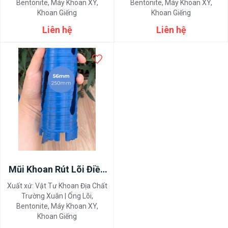
Bentonite, Máy Khoan XY,
Bentonite, Máy Khoan XY,
Khoan Giếng
Khoan Giếng
Liên hệ
Liên hệ
Mũi Khoan Rút Lõi Điều
Hòa 56mm 63mm
Xuất xứ:
Vật Tư Khoan Địa Chất
Chống Kẹt
Trường Xuân | Ống Lõi,
Bentonite, Máy Khoan XY,
Khoan Giếng