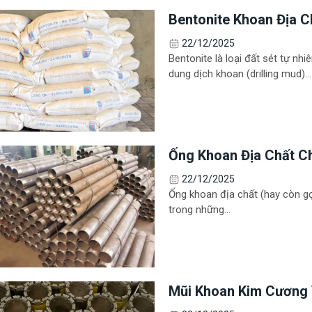
Bentonite Khoan Địa C
Trường Xuân
22/12/2025
Bentonite là loại đất sét tự nh
dung dịch khoan (drilling mud)...
Ống Khoan Địa Chất C
Mọi Công Trình
22/12/2025
Ống khoan địa chất (hay còn gọi l
trong những...
Mũi Khoan Kim Cương 
Cứng Hiệu Quả