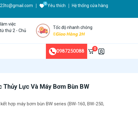
0
123tc@gmail.com
Yêu thích
Hệ thống cửa hàng
 làm việc
Tốc độ nhanh chóng
từ thứ 2 - Chủ
0
0987250088
c Thủy Lực Và Máy Bơm Bùn BW
n
c kết hợp máy bơm bùn BW series (BW-160, BW-250,