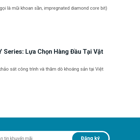
ọi là mũi khoan sần, impregnated diamond core bit)
 Series: Lựa Chọn Hàng Đầu Tại Vật
ường Xuân
khảo sát công trình và thăm dò khoáng sản tại Việt
Đăng ký