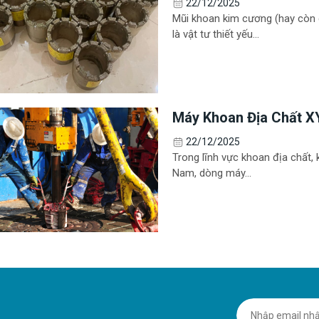
22/12/2025
Mũi khoan kim cương (hay còn g
là vật tư thiết yếu...
Máy Khoan Địa Chất XY
Tư Khoan Địa Chất Tr
22/12/2025
Trong lĩnh vực khoan địa chất, 
Nam, dòng máy...