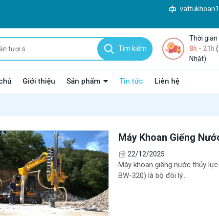
à
vattukhoan
Thời gian
Tìm kiếm
8h - 21h
(
Nhật)
chủ
Giới thiệu
Sản phẩm
Tin tức
Liên hệ
Máy Khoan Giếng Nướ
Series Tại Trường Xuâ
22/12/2025
Máy khoan giếng nước thủy lự
BW-320) là bộ đôi lý...