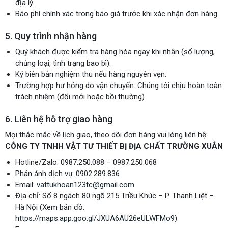
địa lý.
Báo phí chính xác trong báo giá trước khi xác nhận đơn hàng.
5. Quy trình nhận hàng
Quý khách được kiểm tra hàng hóa ngay khi nhận (số lượng,
chủng loại, tình trạng bao bì).
Ký biên bản nghiệm thu nếu hàng nguyên vẹn.
Trường hợp hư hỏng do vận chuyển: Chúng tôi chịu hoàn toàn
trách nhiệm (đổi mới hoặc bồi thường).
6. Liên hệ hỗ trợ giao hàng
Mọi thắc mắc về lịch giao, theo dõi đơn hàng vui lòng liên hệ:
CÔNG TY TNHH VẬT TƯ THIẾT BỊ ĐỊA CHẤT TRƯỜNG XUÂN
Hotline/Zalo: 0987.250.088 – 0987.250.068
Phản ánh dịch vụ: 0902.289.836
Email:
vattukhoan123tc@gmail.com
Địa chỉ: Số 8 ngách 80 ngõ 215 Triều Khúc – P. Thanh Liệt –
Hà Nội (Xem bản đồ:
https://maps.app.goo.gl/JXUA6AU26eULWFMo9
)