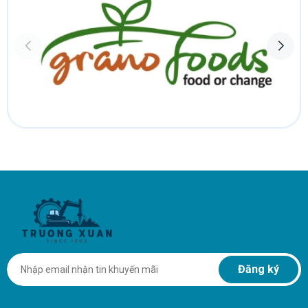
Chi phí vận hành và bảo dưỡng cực thấp
Liên hệ đặt hàng & tư vấn miễn phí
Hotline/Zalo: 0987 250 088 – 0987 250 068
Phản ánh dịch vụ: 0902 289 836
Email:
vattukhoan123tc@gmail.com
Địa chỉ: Số 8 ngách 80 ngõ 215 Triều Khúc, P. Thanh Liệt, Thanh Trì,
Hà Nội
Bản đồ:
https://maps.app.goo.gl/JXUA6AU26eULWFMo9
Đăng ký
Fanpage:
https://www.facebook.com/VatTuKhoanTruongXuan/
Hàng luôn có sẵn kho Hà Nội – giao tận công trình – hỗ trợ mang vác,