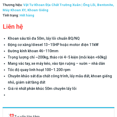
Thương hiệu:
Vật Tư Khoan Địa Chất Trường Xuân | Ống Lõi, Bentonite,
Máy Khoan XY, Khoan Giếng
Tình trạng:
Hết hàng
Liên hệ
Khoan sâu tối đa 50m, lấy lõi chuẩn BQ/NQ
Động cơ xăng/diesel 13–15HP hoặc motor điện 11kW
Đường kính khoan 46–110mm
Trọng lượng chỉ ~200kg, tháo rời 4–5 kiện (mỗi kiện <60kg)
Mang vác tay, xe máy kéo, vào tận ruộng – vườn – nhà dân
Tốc độ quay linh hoạt 100–1.200 rpm
Chuyên khảo sát địa chất công trình, lấy mẫu đất, khoan giếng
nhỏ, giám sát tầng đất
Giá rẻ nhất phân khúc 50m chuyên lấy lõi
Tư vấn tận tâm