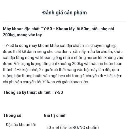
Đánh giá sản phẩm
Máy khoan địa chất TY-50 – Khoan lấy lõi 50m, siêu nhẹ chỉ
200kg, mang vác tay
TY-50 là dòng máy khoan khảo sát địa chất mini chuyên nghiệp,
được thiết kế dành riêng cho các đơn vị cần lấy mẫu lõi chuẩn, khảo
sát địa tầng nông và khoan giếng nhỏ ở những nơi xe lớn không vào
được. Với trọng lượng tổng chỉ khoảng 200kg và tháo rời hoàn toàn
thành 4–5 kiện nhỏ, 2 người có thể mang vác bộ máy lên đồi, qua
ruộng bậc thang hoặc vào ngõ hẹp chỉ trong 1 chuyến đi – tiết kiệm
chi phí vận chuyển tới 70% so với giàn khoan lớn.
Thông số kỹ thuật chi tiết TY-50
Thông số
Giá trị chính
Độ sâu khoan tối
50 mét (lấy lõi BQ/NQ chuẩn)