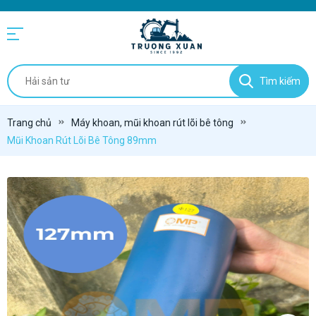
Tìm kiếm
Trang chủ
Máy khoan, mũi khoan rút lõi bê tông
Mũi Khoan Rút Lõi Bê Tông 89mm