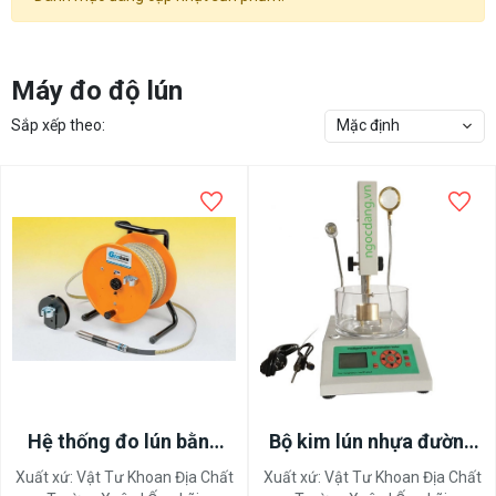
Máy đo độ lún
Sắp xếp theo:
Mặc định
Hệ thống đo lún bằng
Bộ kim lún nhựa đường
nam châm từ tính
tự động TCVN 7495
Xuất xứ:
Vật Tư Khoan Địa Chất
Xuất xứ:
Vật Tư Khoan Địa Chất