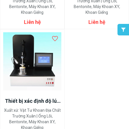
Magnetic Extensometer
Trường Xuân | Ống Lõi,
Trường Xuân | Ống Lõi,
Bentonite, Máy Khoan XY,
Bentonite, Máy Khoan XY,
Khoan Giếng
Khoan Giếng
Liên hệ
Liên hệ
Thiết bị xác định độ lún
xuyên kim tự động của
Xuất xứ:
Vật Tư Khoan Địa Chất
mỡ nhờn
Trường Xuân | Ống Lõi,
Bentonite, Máy Khoan XY,
Khoan Giếng