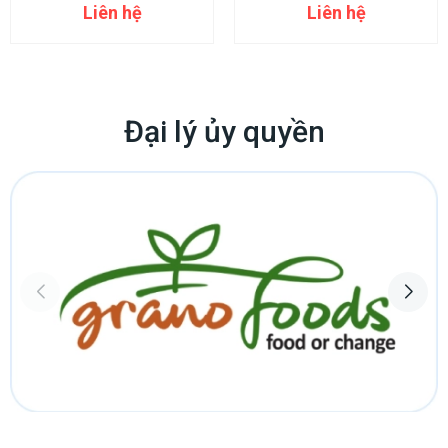
Liên hệ
Liên hệ
Phạm vi điều chỉnh thời gian: 0 ~ 99 giây
Sai số thời gian: Nhỏ hơn ±0,1 giây
Cốc mẫu: Thau, Φ55 x 35mm
Bể nước giữ nhiệt: Thủy tinh, độ sâu >60mm
Đại lý ủy quyền
Nguồn điện: 220V/50HZ
Bể điều nhiệt (Tùy chọn)
Thể tích bể: 10L
Kích thước lòng bể: D310 x R180 x C200mm
Nhiệt độ làm việc: 5 ~ 60ºC
Độ chính xác nhiệt độ: ±0.1ºC
Công suất gia nhiệt: 1000W
Công suất làm lạnh: 500W
Nguồn điện: 220V, 50Hz, 2000W
Kích thước ngoài: D570 x R380 x C320mm