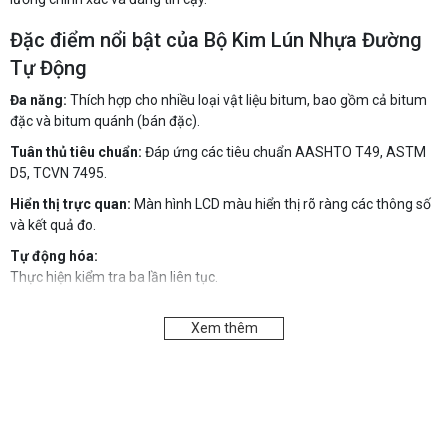
Đặc điểm nổi bật của Bộ Kim Lún Nhựa Đường
Tự Động
Đa năng:
Thích hợp cho nhiều loại vật liệu bitum, bao gồm cả bitum
đặc và bitum quánh (bán đặc).
Tuân thủ tiêu chuẩn:
Đáp ứng các tiêu chuẩn AASHTO T49, ASTM
D5, TCVN 7495.
Hiển thị trực quan:
Màn hình LCD màu hiển thị rõ ràng các thông số
và kết quả đo.
Tự động hóa:
Thực hiện kiểm tra ba lần liên tục.
Tự động tính toán giá trị trung bình, giảm thiểu sai sót thủ công.
Xem thêm
Điều chỉnh linh hoạt:
Khoảng cách làm việc có thể điều chỉnh lên
xuống trong phạm vi 0 ~ 100mm bằng tay hoặc bằng điện.
Lưu trữ và in dữ liệu:
Dữ liệu thử nghiệm có thể được lưu trữ, xem lại
và in để báo cáo và phân tích.
Cài đặt thời gian kiểm tra:
Cho phép cài đặt thời gian kiểm tra 5