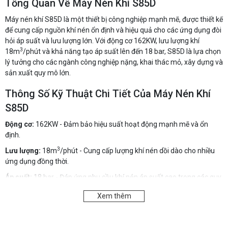
Tổng Quan Về Máy Nén Khí S85D
Máy nén khí S85D là một thiết bị công nghiệp mạnh mẽ, được thiết kế
để cung cấp nguồn khí nén ổn định và hiệu quả cho các ứng dụng đòi
hỏi áp suất và lưu lượng lớn. Với động cơ 162KW, lưu lượng khí
3
18m
/phút và khả năng tạo áp suất lên đến 18 bar, S85D là lựa chọn
lý tưởng cho các ngành công nghiệp nặng, khai thác mỏ, xây dựng và
sản xuất quy mô lớn.
Thông Số Kỹ Thuật Chi Tiết Của Máy Nén Khí
S85D
Động cơ:
162KW - Đảm bảo hiệu suất hoạt động mạnh mẽ và ổn
định.
3
Lưu lượng:
18m
/phút - Cung cấp lượng khí nén dồi dào cho nhiều
ứng dụng đồng thời.
Áp suất:
18 bar - Đáp ứng nhu cầu khí nén áp suất cao trong các quy
trình công nghiệp.
Xem thêm
Khối lượng:
3.000kg - Thể hiện sự chắc chắn và độ bền của máy.
Ưu Điểm Vượt Trội Của Máy Nén Khí S85D