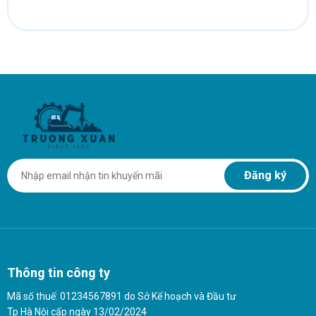
cậy. Với những ưu điểm vượt trội, máy nén khí 550/15 giúp doanh
nghiệp nâng cao năng suất, giảm chi phí vận hành và đảm bảo hoạt
động liên tục trong mọi điều kiện.
Liên Hệ Ngay Để Được Tư Vấn
Để biết thêm thông tin chi tiết về máy nén khí 550/15 và nhận báo
giá tốt nhất, vui lòng liên hệ với chúng tôi ngay hôm nay. Đội ngũ
chuyên gia của chúng tôi luôn sẵn sàng tư vấn và hỗ trợ bạn lựa
chọn giải pháp khí nén phù hợp nhất với nhu cầu của doanh nghiệp.
Đăng ký
Thông tin công ty
Mã số thuế: 01234567891 do Sở Kế hoạch và Đầu tư
Tp Hà Nội cấp ngày 13/02/2024