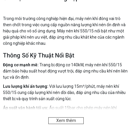
Trong môi trường công nghiệp hiện đại, máy nén khí đóng vai trò
then chốt trong việc cung cấp nguồn năng lượng khí nén ổn định và
hiệu quả cho vô số ứng dụng. Máy nén khí 550/15 nổi bật như một
giải pháp khí nén ưu việt, đáp ứng nhu cầu khắt khe của các ngành
công nghiệp khác nhau.
Thông Số Kỹ Thuật Nổi Bật
Động cơ mạnh mẽ:
Trang bị động cơ 140kW, máy nén khí 550/15
đảm bảo hiệu suất hoạt động vượt trội, đáp ứng nhu cầu khí nén liên
tục và ổn định.
Lưu lượng khí ấn tượng:
Với lưu lượng 15m³/phút, máy nén khí
550/15 cung cấp lượng khí nén dồi dào, đáp ứng nhu cầu của nhiều
thiết bị và quy trình sản xuất cùng lúc.
Áp suất vận hành tối ưu:
Áp suất 15bar cho phép máy nén khí
550/15 vận hành hiệu quả trong nhiều ứng dụng khác nhau, từ các
công việc thông thường đến các quy trình đòi hỏi áp suất cao.
Xem thêm
Kết cấu vững chắc:
Với trọng lượng 2.520kg, máy nén khí 550/15