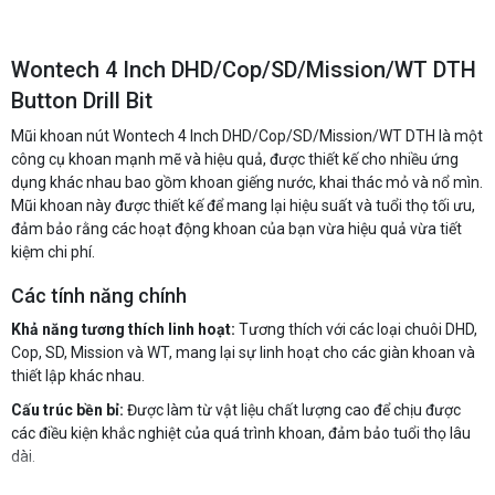
Wontech 4 Inch DHD/Cop/SD/Mission/WT DTH
Button Drill Bit
Mũi khoan nút Wontech 4 Inch DHD/Cop/SD/Mission/WT DTH là một
công cụ khoan mạnh mẽ và hiệu quả, được thiết kế cho nhiều ứng
dụng khác nhau bao gồm khoan giếng nước, khai thác mỏ và nổ mìn.
Mũi khoan này được thiết kế để mang lại hiệu suất và tuổi thọ tối ưu,
đảm bảo rằng các hoạt động khoan của bạn vừa hiệu quả vừa tiết
kiệm chi phí.
Các tính năng chính
Khả năng tương thích linh hoạt:
Tương thích với các loại chuôi DHD,
Cop, SD, Mission và WT, mang lại sự linh hoạt cho các giàn khoan và
thiết lập khác nhau.
Cấu trúc bền bỉ:
Được làm từ vật liệu chất lượng cao để chịu được
các điều kiện khắc nghiệt của quá trình khoan, đảm bảo tuổi thọ lâu
dài.
Khoan hiệu quả:
Được thiết kế với vị trí nút tối ưu để phá vỡ đá hiệu