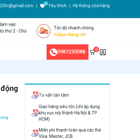
0
123tc@gmail.com
Yêu thích
Hệ thống cửa hàng
 làm việc
Tốc độ nhanh chóng
từ thứ 2 - Chủ
0
0987250088
 động
Tư vấn tận tâm
Giao hàng siêu tốc (chỉ áp dụng
khu vực nội thành Hà Nội & TP
hàng
HCM)
Miễn phí thanh toán qua các thẻ
Visa. Master, JCB