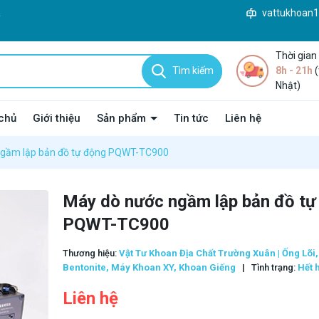
à
vattukhoan
Thời gian
Tìm kiếm
8h - 21h
(
Nhật)
chủ
Giới thiệu
Sản phẩm
Tin tức
Liên hệ
ngầm lập bản đồ tự động PQWT-TC900
Máy dò nước ngầm lập bản đồ tự
PQWT-TC900
Thương hiệu:
Vật Tư Khoan Địa Chất Trường Xuân | Ống Lõi,
Bentonite, Máy Khoan XY, Khoan Giếng
|
Tình trạng:
Hết 
Liên hệ