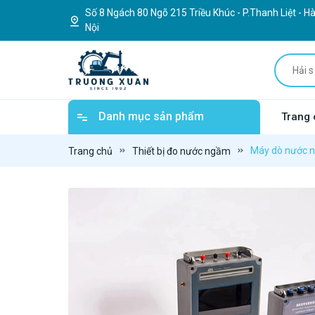
Số 8 Ngách 80 Ngõ 215 Triều Khúc - P.Thanh Liệt - H
Nội
Danh mục sản phẩm
Trang 
Máy dò nước 
Trang chủ
Thiết bị đo nước ngầm