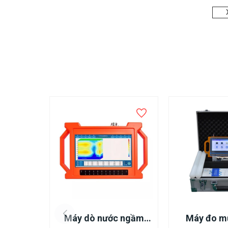
Xác định vị trí các mạch nước ngầm để khoan giếng, phục 
Trong Công Nghiệp
Tìm kiếm nguồn nước cho các nhà máy, xí nghiệp, đảm b
Trong Xây Dựng
Khảo sát địa chất công trình, xác định vị trí các mạch n
cấu công trình.
Trong Dân Dụng
Tìm kiếm nguồn nước sinh hoạt cho gia đình, đặc biệt 
trung.
Thông Số Kỹ Thuật Chính
Độ sâu dò tìm:
Tối đa 900 mét
Phương pháp đo:
Điện từ trường
Màn hình hiển thị:
LCD màu
Máy dò nước ngầm
Máy đo m
Bộ nhớ trong:
Lưu trữ dữ liệu đo