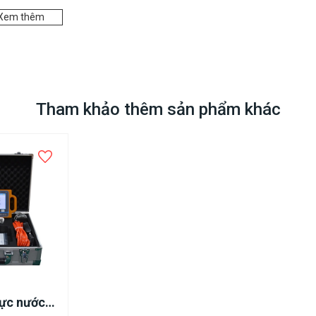
vụ tưới tiêu cho cây trồng, giúp tăng năng suất và giảm chi phí.
Xem thêm
ảo nguồn cung cấp nước ổn định cho quá trình sản xuất.
Tham khảo thêm sản phẩm khác
ước ngầm để có biện pháp xử lý phù hợp, tránh ảnh hưởng đến kết
ở những vùng khan hiếm nước hoặc chưa có hệ thống cấp nước tập
ực nước