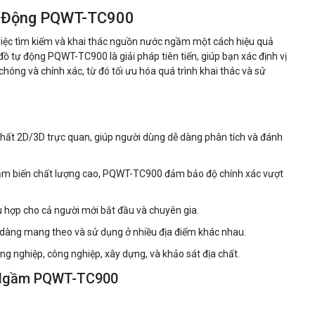
ự Động PQWT-TC900
iệc tìm kiếm và khai thác nguồn nước ngầm một cách hiệu quả
 tự động PQWT-TC900 là giải pháp tiên tiến, giúp bạn xác định vị
óng và chính xác, từ đó tối ưu hóa quá trình khai thác và sử
hất 2D/3D trực quan, giúp người dùng dễ dàng phân tích và đánh
 cảm biến chất lượng cao, PQWT-TC900 đảm bảo độ chính xác vượt
ù hợp cho cả người mới bắt đầu và chuyên gia.
ễ dàng mang theo và sử dụng ở nhiều địa điểm khác nhau.
ng nghiệp, công nghiệp, xây dựng, và khảo sát địa chất.
 Ngầm PQWT-TC900