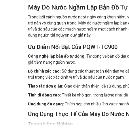
Máy Dò Nước Ngầm Lập Bản Đồ T
Trong bối cảnh nguồn nước ngọt ngày càng khan hiếm, v
trở nên vô cùng quan trọng. Máy dò nước ngầm lập bản đồ
trí và độ sâu của các mạch nước ngầm một cách nhanh ch
dụng nguồn tài nguyên quý giá này.
Ưu Điểm Nổi Bật Của PQWT-TC900
Công nghệ lập bản đồ tự động:
Tự động vẽ bản đồ địa c
giá tiềm năng nguồn nước.
Độ chính xác cao:
Sử dụng các thuật toán tiên tiến và
trội trong việc xác định vị trí và độ sâu của nước ngầm.
Thao tác đơn giản:
Giao diện thân thiện, dễ sử dụng, ph
Tính di động cao:
Thiết kế nhỏ gọn, trọng lượng nhẹ, d
Ứng dụng đa dạng:
Thích hợp cho nhiều lĩnh vực như nô
Ứng Dụng Thực Tế Của Máy Dò Nước
Trong Nông Nghiệp